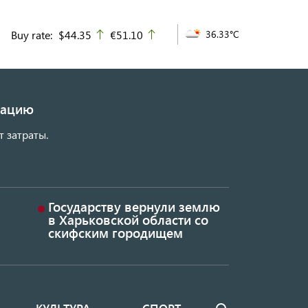
Buy rate:
$44.35
€51.10
36.33°C
up
up
изацию
т затраты.
Государству вернули землю
в Харьковской области со
скифским городищем