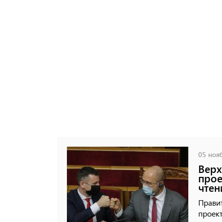
05 нояб
Верх
прое
чтен
Правит
проек