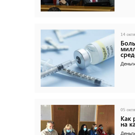
14 октя
Боль
милл
сред
Деньги
05 октя
Как 
на к
Деньг