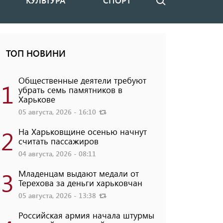
КУЛЬТУРА
СПОРТ
Поиск
ТОП НОВИНИ
Общественные деятели требуют
1
убрать семь памятников в
Харькове
05 августа, 2026 - 16:10
2
На Харьковщине осенью начнут
считать пассажиров
04 августа, 2026 - 08:11
3
Младенцам выдают медали от
Терехова за деньги харьковчан
05 августа, 2026 - 13:38
Российская армия начала штурмы