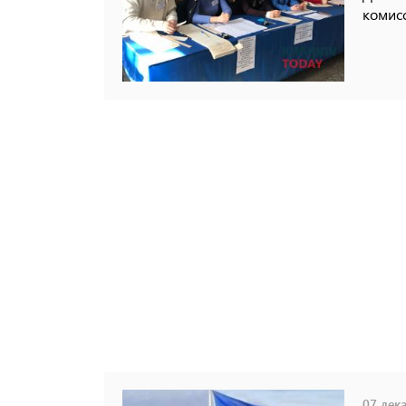
комис
07 дека