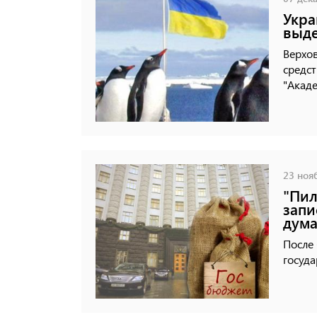
Укра
выде
Верхо
средст
"Акад
23 нояб
"Пил
запи
дума
После 
госуд