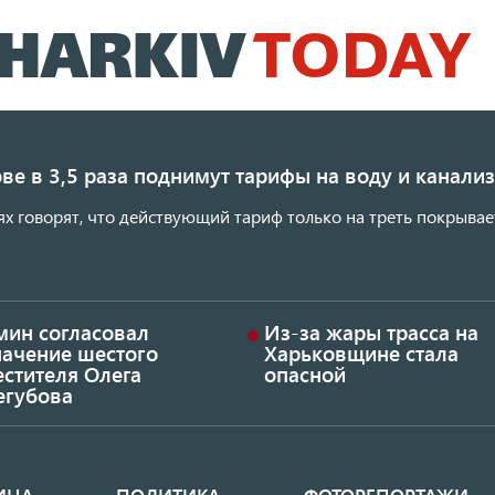
Перейти
к
основному
содержанию
ве в 3,5 раза поднимут тарифы на воду и канал
ях говорят, что действующий тариф только на треть покрывае
мин согласовал
Из-за жары трасса на
начение шестого
Харьковщине стала
стителя Олега
опасной
егубова