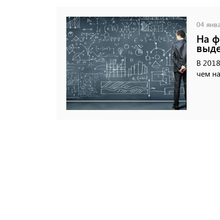
04 янва
На ф
выде
В 2018
чем н