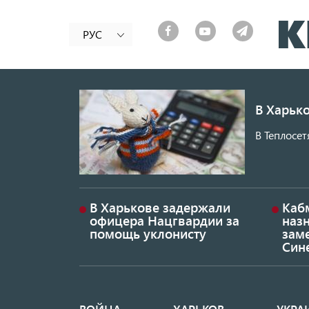
РУС
В Харько
В Теплосет
В Харькове задержали
Каб
офицера Нацгвардии за
наз
помощь уклонисту
заме
Син