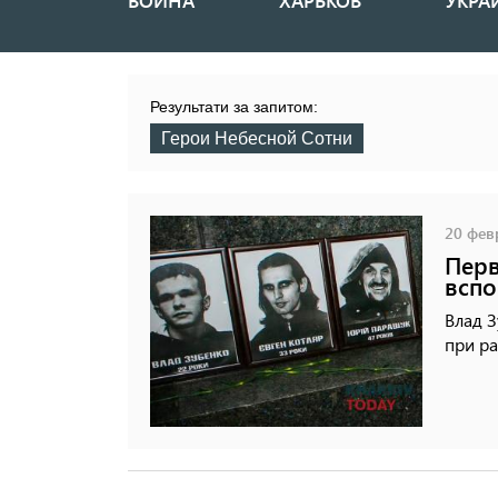
ВОЙНА
ХАРЬКОВ
УКРА
Основная
навигация
Результати за запитом:
Герои Небесной Сотни
20 февр
Перв
вспо
Влад З
при ра