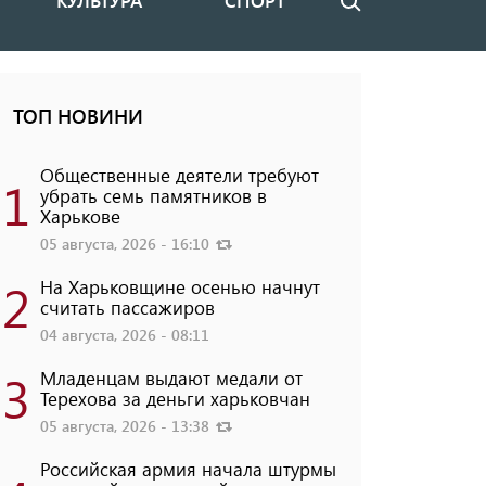
КУЛЬТУРА
СПОРТ
Поиск
ТОП НОВИНИ
Общественные деятели требуют
1
убрать семь памятников в
Харькове
05 августа, 2026 - 16:10
2
На Харьковщине осенью начнут
считать пассажиров
04 августа, 2026 - 08:11
3
Младенцам выдают медали от
Терехова за деньги харьковчан
05 августа, 2026 - 13:38
Российская армия начала штурмы