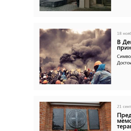
18 нояб
В Де
прин
Символ
Достои
21 сент
Пред
мемо
тера