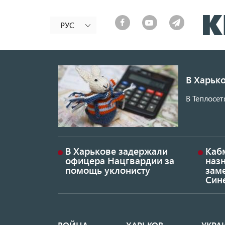
РУС
В Харько
В Теплосет
В Харькове задержали
Каб
офицера Нацгвардии за
наз
помощь уклонисту
заме
Син