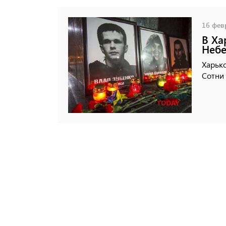
16 февр
В Ха
Небе
Харько
Сотни 