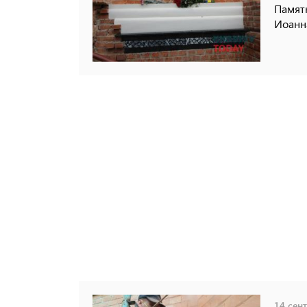
Памятн
Иоанна
14 сент