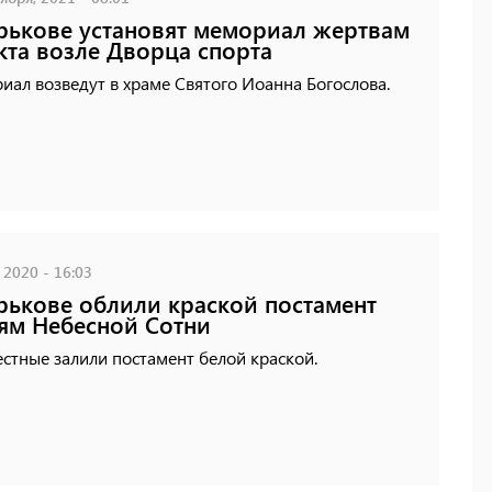
рькове установят мемориал жертвам
кта возле Дворца спорта
ал возведут в храме Святого Иоанна Богослова.
 2020 - 16:03
рькове облили краской постамент
ям Небесной Сотни
стные залили постамент белой краской.