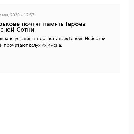
аля, 2020 - 17:57
рькове почтят память Героев
сной Сотни
вчане установят портреты всех Героев Небесной
и прочитают вслух их имена.