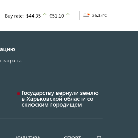
Buy rate:
$44.35
€51.10
36.33°C
up
up
изацию
т затраты.
Государству вернули землю
в Харьковской области со
скифским городищем