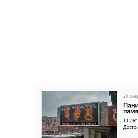
20 февр
Пани
памя
11 лет
Достои