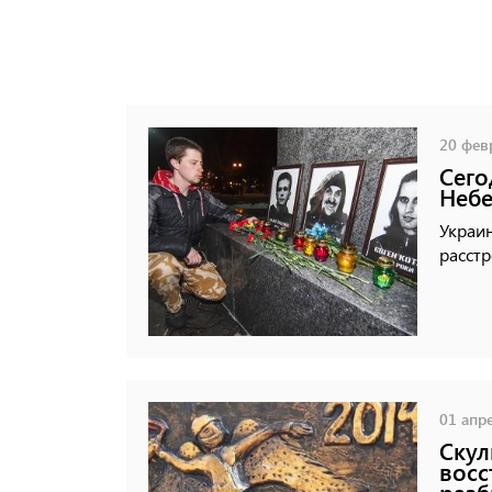
20 февр
Сего
Небе
Украин
расстр
01 апре
Скул
восс