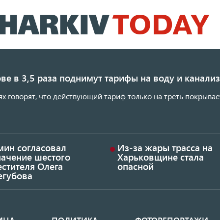
Перейти
к
основному
содержанию
ве в 3,5 раза поднимут тарифы на воду и канал
ях говорят, что действующий тариф только на треть покрывае
мин согласовал
Из-за жары трасса на
начение шестого
Харьковщине стала
стителя Олега
опасной
егубова