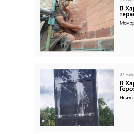
В Ха
тера
Мемори
07 мая,
В Ха
Геро
Неизве