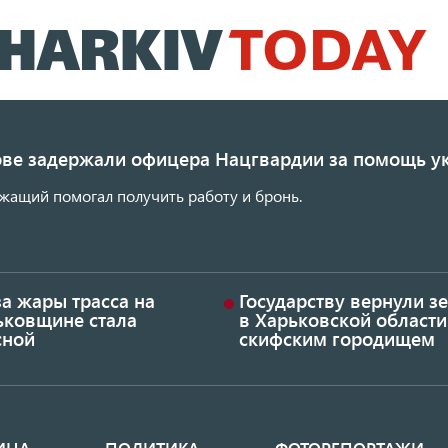
Перейти
к
основному
содержанию
ове задержали офицера Нацгвардии за помощь у
жащий помогал получить работу и бронь.
а жары трасса на
Государству вернули 
ьковщине стала
в Харьковской области
сной
скифским городищем