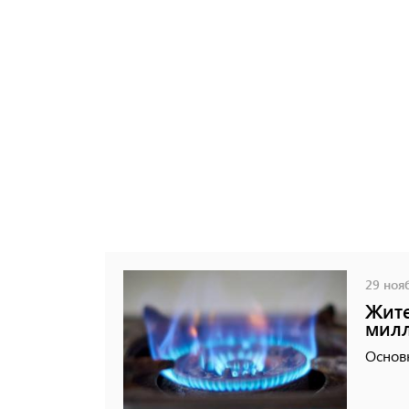
29 нояб
Жите
милл
Основ