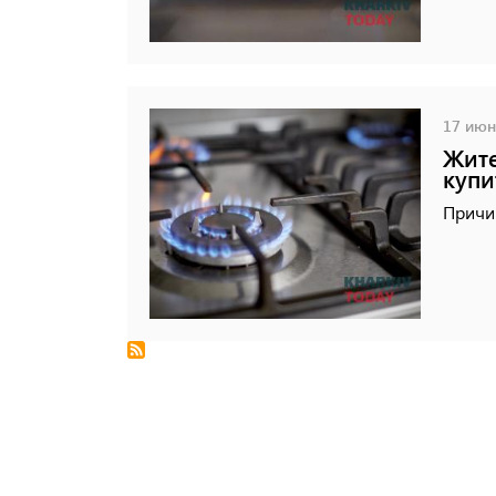
17 июня
Жите
купи
Причин