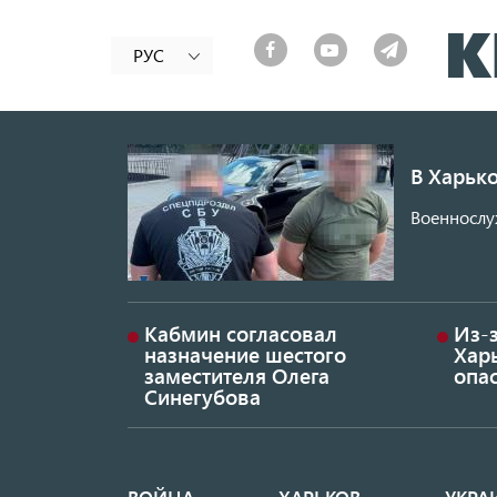
РУС
В Харьк
Военнослу
Кабмин согласовал
Из-з
назначение шестого
Хар
заместителя Олега
опа
Синегубова