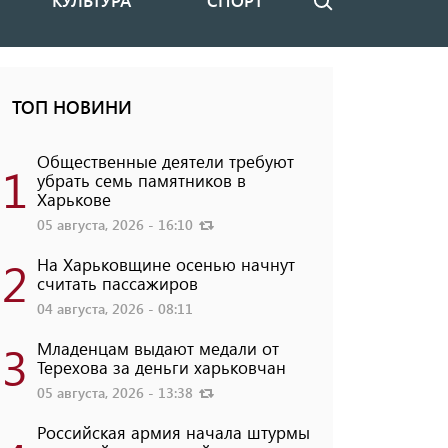
КУЛЬТУРА
СПОРТ
Поиск
ТОП НОВИНИ
Общественные деятели требуют
1
убрать семь памятников в
Харькове
05 августа, 2026 - 16:10
2
На Харьковщине осенью начнут
считать пассажиров
04 августа, 2026 - 08:11
3
Младенцам выдают медали от
Терехова за деньги харьковчан
05 августа, 2026 - 13:38
Российская армия начала штурмы