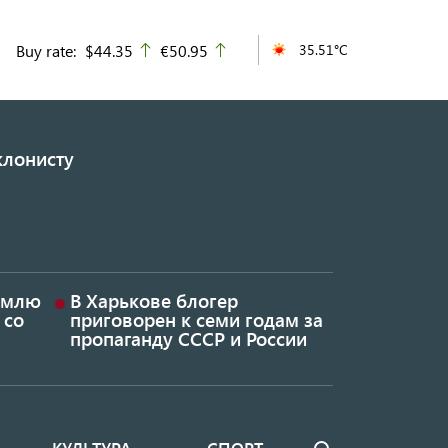
Buy rate:
$44.35
€50.95
35.51°C
up
up
клонисту
землю
В Харькове блогер
 со
приговорен к семи годам за
пропаганду СССР и России