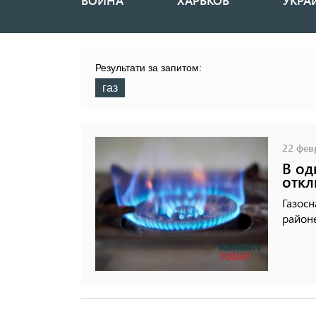
ВОЙНА
ХАРЬКОВ
УКРА
Основная
навигация
Результати за запитом:
газ
22 февр
В од
откл
Газос
районе