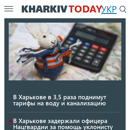
Перейти
УКР
По
к
основному
содержанию
В Харькове в 3,5 раза поднимут
тарифы на воду и канализацию
В Харькове задержали офицера
Нацгвардии за помощь уклонисту