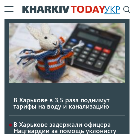
Перейти
УКР
По
к
основному
содержанию
В Харькове в 3,5 раза поднимут
тарифы на воду и канализацию
В Харькове задержали офицера
Нацгвардии за помощь уклонисту