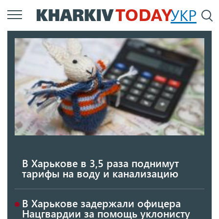
Перейти
УКР
По
к
основному
содержанию
В Харькове в 3,5 раза поднимут
тарифы на воду и канализацию
В Харькове задержали офицера
Нацгвардии за помощь уклонисту