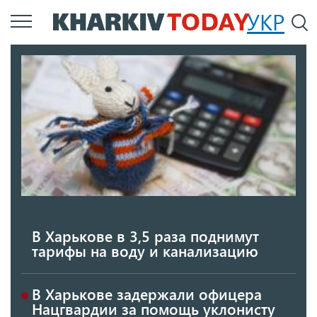
Перейти
УКР
По
к
основному
содержанию
В Харькове в 3,5 раза поднимут
тарифы на воду и канализацию
В Харькове задержали офицера
Нацгвардии за помощь уклонисту