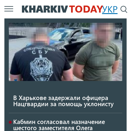
Перейти
УКР
По
к
основному
содержанию
В Харькове задержали офицера
Нацгвардии за помощь уклонисту
Кабмин согласовал назначение
шестого заместителя Олега