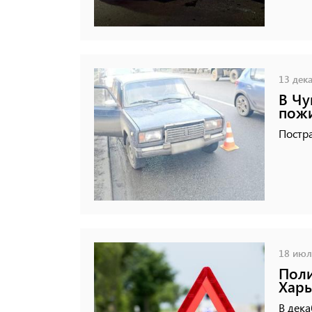
13 дека
В Чу
пож
Постра
18 июля
Поли
Харь
В дека