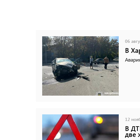
06 авгу
В Ха
Авари
12 нояб
В ДТ
две