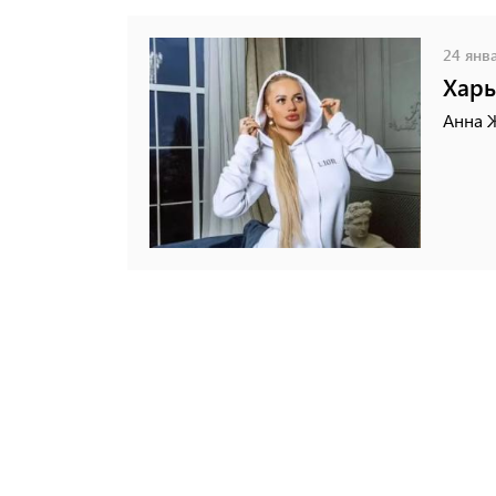
24 янва
Харь
Анна Ж