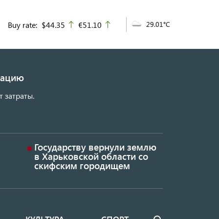
Buy rate:
$44.35
€51.10
29.01°C
up
up
изацию
т затраты.
Государству вернули землю
в Харьковской области со
скифским городищем