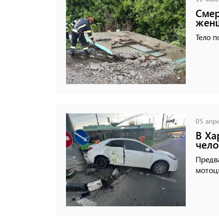
Смер
женщ
Тело п
05 апре
В Ха
чело
Предв
мотоци