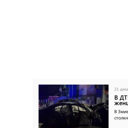
21 дека
В ДТ
жен
В Змие
столк