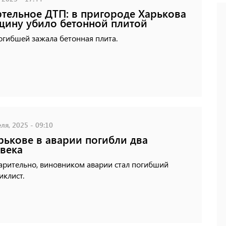
тельное ДТП: в пригороде Харькова
ину убило бетонной плитой
огибшей зажала бетонная плита.
ля, 2025 - 09:10
рькове в аварии погибли два
века
арительно, виновником аварии стал погибший
клист.