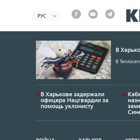
РУС
В Харько
В Теплосет
В Харькове задержали
Каб
офицера Нацгвардии за
наз
помощь уклонисту
заме
Син