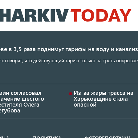
Перейти
к
основному
содержанию
ве в 3,5 раза поднимут тарифы на воду и канал
ях говорят, что действующий тариф только на треть покрывае
мин согласовал
Из-за жары трасса на
начение шестого
Харьковщине стала
стителя Олега
опасной
егубова