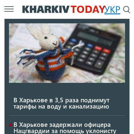
Перейти
УКР
По
к
основному
содержанию
В Харькове в 3,5 раза поднимут
тарифы на воду и канализацию
В Харькове задержали офицера
Нацгвардии за помощь уклонисту