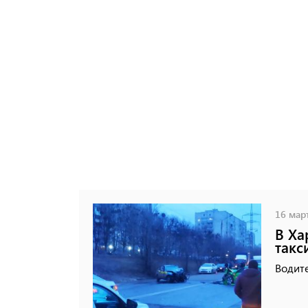
16 март
В Ха
такс
Водит