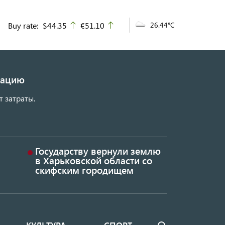
Buy rate:
$44.35
€51.10
26.44°C
up
up
изацию
т затраты.
Государству вернули землю
в Харьковской области со
скифским городищем