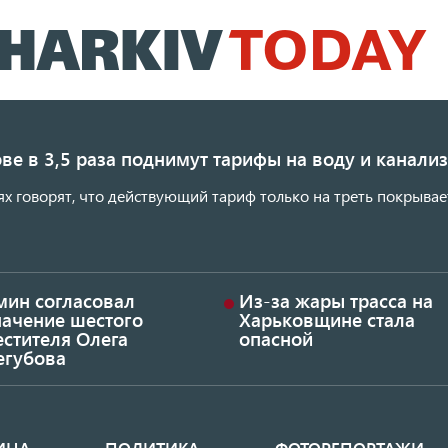
Перейти
к
основному
содержанию
ве в 3,5 раза поднимут тарифы на воду и канал
ях говорят, что действующий тариф только на треть покрывае
мин согласовал
Из-за жары трасса на
начение шестого
Харьковщине стала
стителя Олега
опасной
егубова