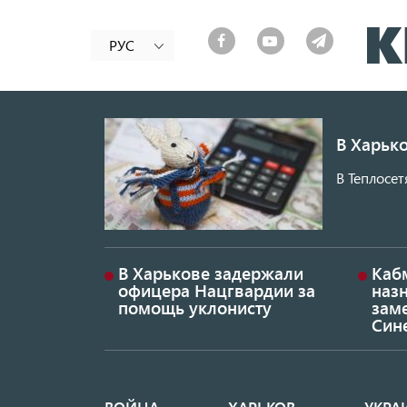
РУС
В Харько
В Теплосет
В Харькове задержали
Каб
офицера Нацгвардии за
наз
помощь уклонисту
заме
Син