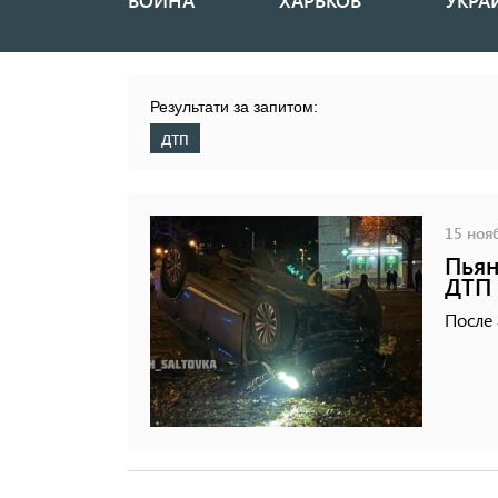
ВОЙНА
ХАРЬКОВ
УКРА
Основная
навигация
Результати за запитом:
дтп
15 нояб
Пьян
ДТП 
После 