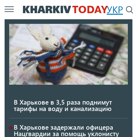
Перейти
УКР
По
к
основному
содержанию
В Харькове в 3,5 раза поднимут
тарифы на воду и канализацию
В Харькове задержали офицера
Нацгвардии за помощь уклонисту