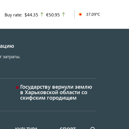
Buy rate:
$44.35
€50.95
37.09°C
up
up
изацию
т затраты.
Государству вернули землю
в Харьковской области со
скифским городищем