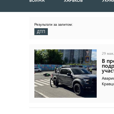
ВОЙНА
ХАРЬКОВ
УКРА
Основная
навигация
Результати за запитом:
ДТП
29 мая,
В пр
подр
учас
Авари
Кравцо