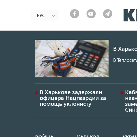
РУС
В Харько
В Теплосет
В Харькове задержали
Каб
офицера Нацгвардии за
наз
помощь уклонисту
заме
Син