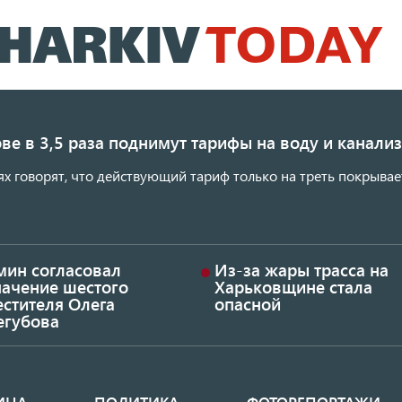
Перейти
к
основному
содержанию
ве в 3,5 раза поднимут тарифы на воду и канал
ях говорят, что действующий тариф только на треть покрывае
мин согласовал
Из-за жары трасса на
начение шестого
Харьковщине стала
стителя Олега
опасной
егубова