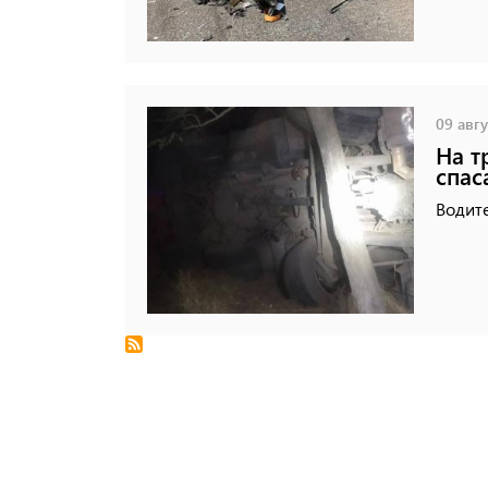
09 авгу
На т
спас
Водите