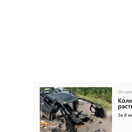
10 сент
Коли
раст
За 8 м