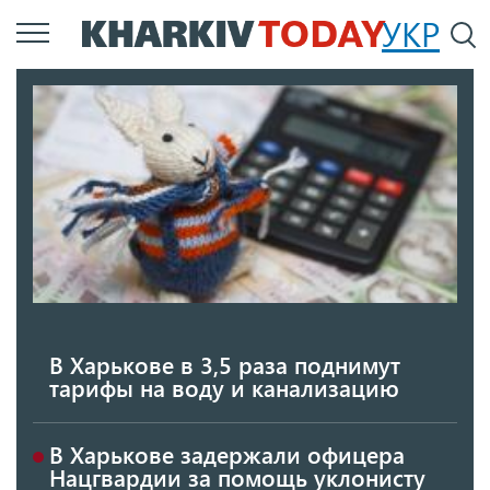
Перейти
УКР
По
к
основному
содержанию
В Харькове в 3,5 раза поднимут
тарифы на воду и канализацию
В Харькове задержали офицера
Нацгвардии за помощь уклонисту