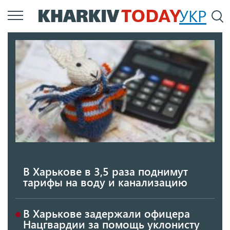
Перейти
УКР
По
к
основному
содержанию
В Харькове в 3,5 раза поднимут
тарифы на воду и канализацию
В Харькове задержали офицера
Нацгвардии за помощь уклонисту