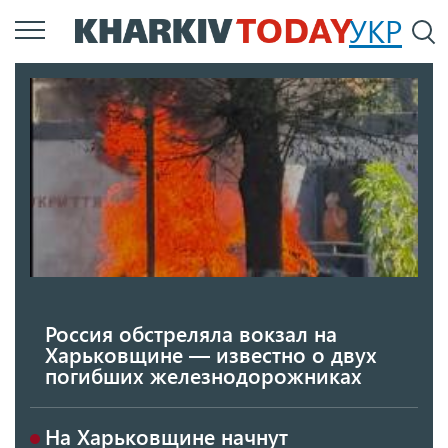
Перейти
УКР
По
к
основному
содержанию
Россия обстреляла вокзал на
Харьковщине — известно о двух
погибших железнодорожниках
На Харьковщине начнут