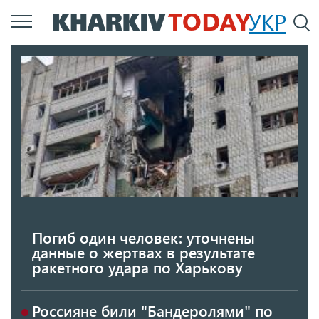
Перейти
УКР
По
к
основному
содержанию
Погиб один человек: уточнены
данные о жертвах в результате
ракетного удара по Харькову
Россияне били "Бандеролями" по