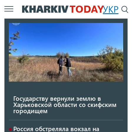
Перейти
УКР
По
к
основному
содержанию
Государству вернули землю в
Харьковской области со скифским
городищем
Россия обстреляла вокзал на