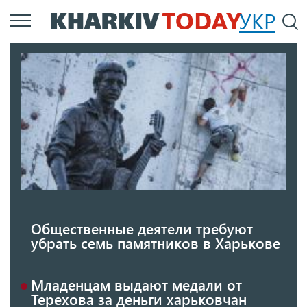
Перейти
УКР
По
к
основному
содержанию
Общественные деятели требуют
убрать семь памятников в Харькове
Младенцам выдают медали от
Терехова за деньги харьковчан