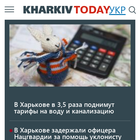
Перейти
УКР
По
к
основному
содержанию
В Харькове в 3,5 раза поднимут
тарифы на воду и канализацию
В Харькове задержали офицера
Нацгвардии за помощь уклонисту