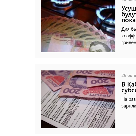
Усуш
буду
пока
Для бы
коэффи
гривен
26 октя
В Ка
субс
На ра
зарпла