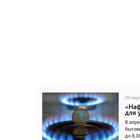
20 март
«Наф
для 
В апре
бытовы
до 8,3