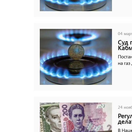
04 март
Суд 
Кабм
Поста
на газ
24 нояб
Регу
дела
В Нац