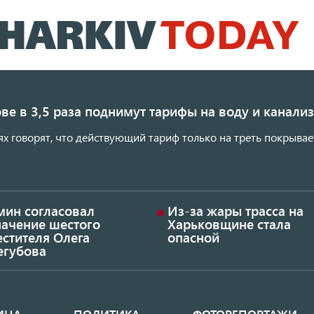
Перейти
к
основному
содержанию
ве в 3,5 раза поднимут тарифы на воду и канал
ях говорят, что действующий тариф только на треть покрывае
мин согласовал
Из-за жары трасса на
начение шестого
Харьковщине стала
стителя Олега
опасной
егубова