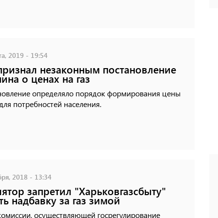
а, 2019 - 19:54
признал незаконным постановление
ина о ценах на газ
новление определяло порядок формирования цены
 для потребностей населения.
ря, 2018 - 13:34
лятор запретил "Харьковгазсбыту"
ть надбавку за газ зимой
комиссии, осуществляющей госрегулирование