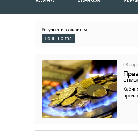
ВОЙНА
ХАРЬКОВ
УКРА
Основная
навигация
Результати за запитом:
цены на газ
03 апре
Прав
сниз
Кабин
продав