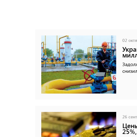
02 октя
Укра
милл
Задол
снизил
26 сент
Цены
25%,