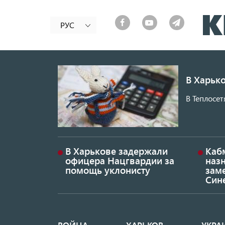
РУС
В Харько
В Теплосет
В Харькове задержали
Каб
офицера Нацгвардии за
наз
помощь уклонисту
заме
Син