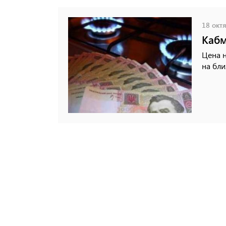
18 октя
Кабм
Цена н
на бл