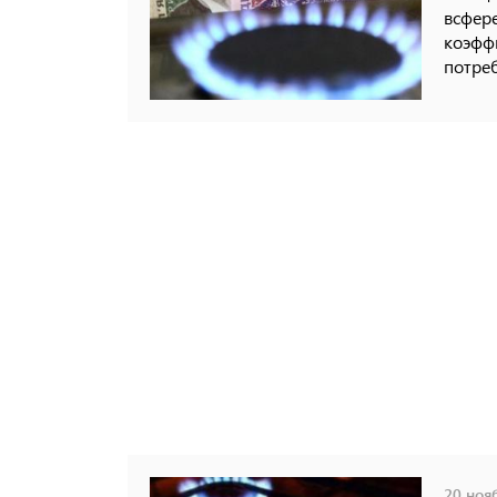
всфере
коэфф
потре
20 нояб