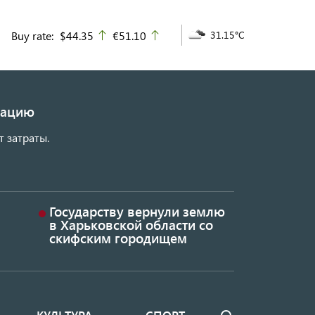
Buy rate:
$44.35
€51.10
31.15°C
up
up
изацию
т затраты.
Государству вернули землю
в Харьковской области со
скифским городищем