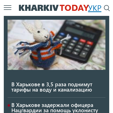
Перейти
УКР
По
к
основному
содержанию
В Харькове в 3,5 раза поднимут
тарифы на воду и канализацию
В Харькове задержали офицера
Нацгвардии за помощь уклонисту