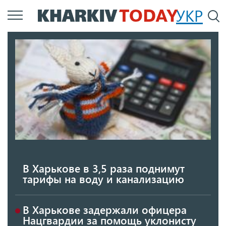
Перейти
УКР
По
к
основному
содержанию
В Харькове в 3,5 раза поднимут
тарифы на воду и канализацию
В Харькове задержали офицера
Нацгвардии за помощь уклонисту