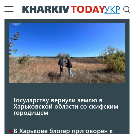
Перейти
УКР
По
к
основному
содержанию
Государству вернули землю в
Харьковской области со скифским
городищем
В Харькове блогер приговорен к