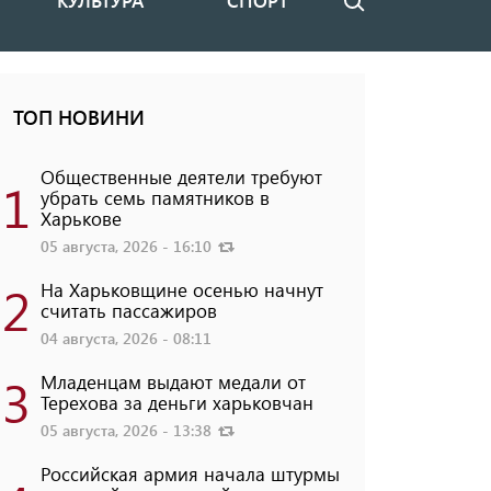
КУЛЬТУРА
СПОРТ
Поиск
ТОП НОВИНИ
Общественные деятели требуют
1
убрать семь памятников в
Харькове
05 августа, 2026 - 16:10
2
На Харьковщине осенью начнут
считать пассажиров
04 августа, 2026 - 08:11
3
Младенцам выдают медали от
Терехова за деньги харьковчан
05 августа, 2026 - 13:38
Российская армия начала штурмы