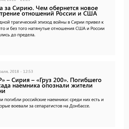
а за Сирию. Чем обернется новое
трение отношений России и США
ной трагический эпизод войны в Сирии привел к
что и без того натянутые отношения США и России
лись до предела.
аля, 2018 - 12:53
» – Сирия – «Груз 200». Погибшего
сада наемника опознали жители
ни
и погибли российские наемники: среди них есть и
торые воевали за сепаратистов на Донбассе.