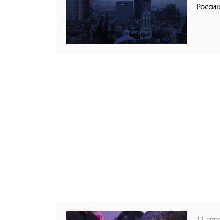
Россию
11 апре