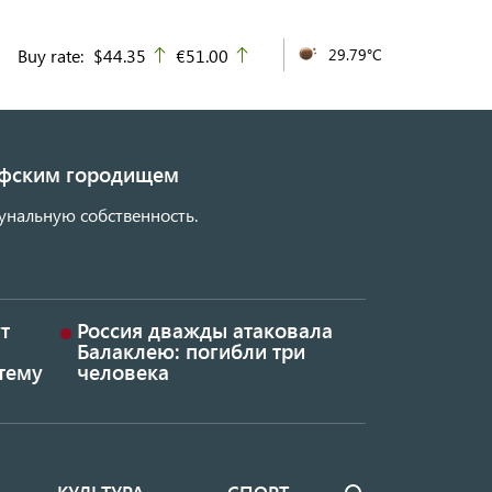
Buy rate:
$44.35
€51.00
29.79°C
up
up
кифским городищем
унальную собственность.
т
Россия дважды атаковала
Балаклею: погибли три
тему
человека