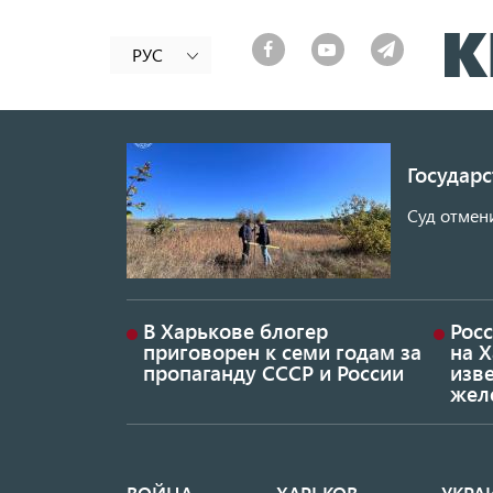
РУС
Государ
Суд отмен
В Харькове блогер
Росс
приговорен к семи годам за
на 
пропаганду СССР и России
изве
жел