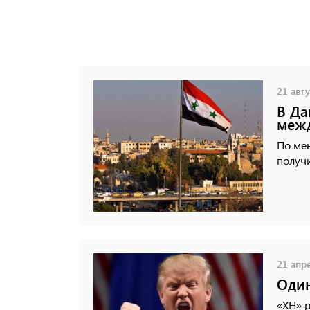
21 авгу
В Да
межд
По мен
получи
21 апре
Один
«ХН» 