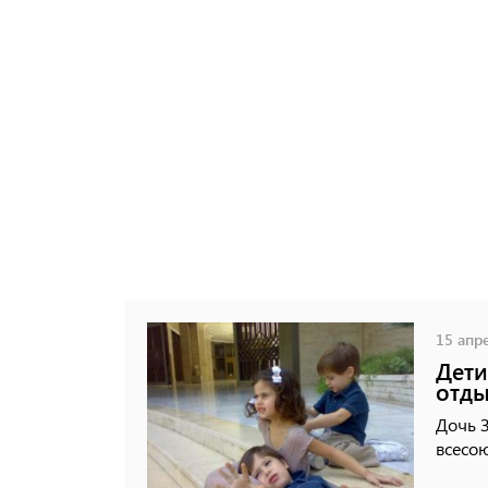
15 апре
Дети
отды
Дочь 
всесою