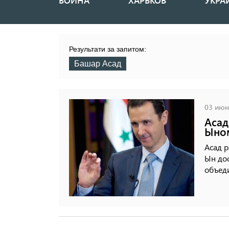
ВОЙНА
ХАРЬКОВ
УКРА
Основная
навигация
Результати за запитом:
Башар Асад
03 июня
Асад
Ыно
Асад р
Ын дос
объеди