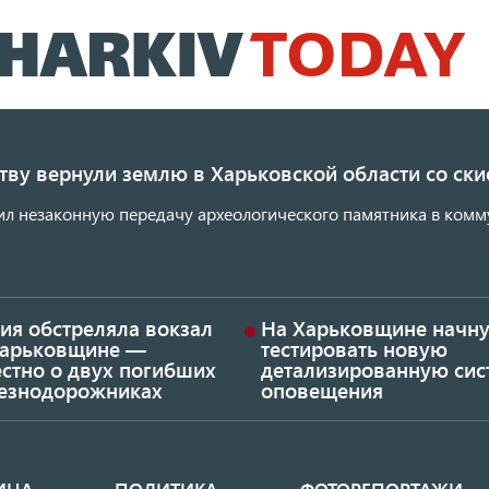
Перейти
к
основному
содержанию
ству вернули землю в Харьковской области со с
ил незаконную передачу археологического памятника в комм
ия обстреляла вокзал
На Харьковщине начну
Харьковщине —
тестировать новую
стно о двух погибших
детализированную сис
езнодорожниках
оповещения