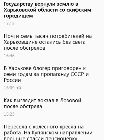
Государству вернули землю в
Харьковской области со скифским
городищем
17:15
Почти семь тысяч потребителей на
Харьковщине остались без света
после обстрелов
16:46
В Харькове блогер приговорен к
семи годам за пропаганду СССР и
России
16:09
Как выглядит вокзал в Лозовой
после обстрела
15:23
Пересела с колесного кресла на
работа. На Купянском направлении
военные спасли пенсионерку