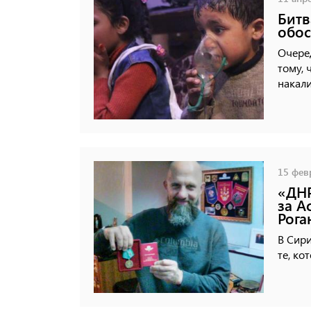
Битв
обос
Очеред
тому, 
накали
15 февр
«ДНР
за А
Рога
В Сири
те, ко