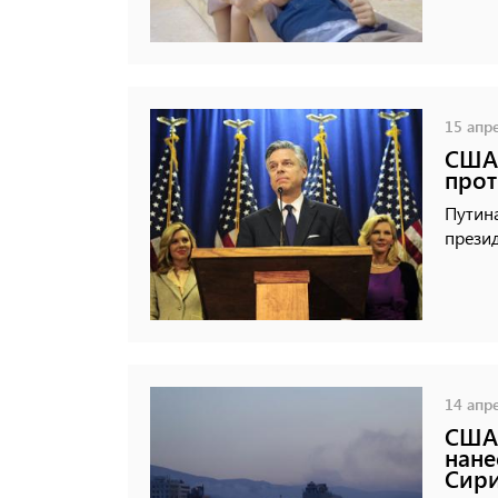
15 апре
США 
прот
Путина
презид
14 апре
США,
нане
Сири