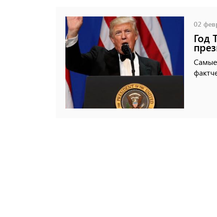
02 февр
Год 
пре
Самые 
фактч