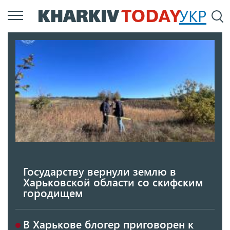
Перейти
УКР
По
к
основному
содержанию
Государству вернули землю в
Харьковской области со скифским
городищем
В Харькове блогер приговорен к