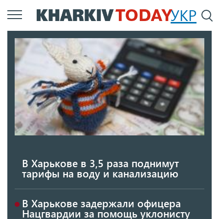
Перейти
УКР
По
к
основному
содержанию
В Харькове в 3,5 раза поднимут
тарифы на воду и канализацию
В Харькове задержали офицера
Нацгвардии за помощь уклонисту