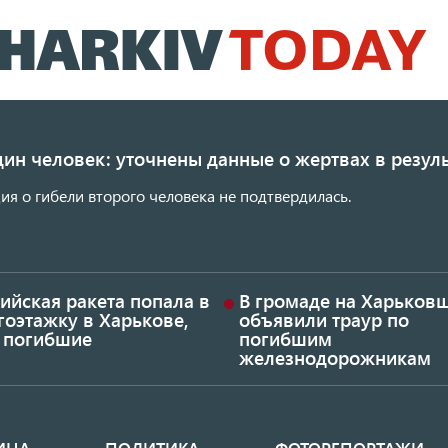
Перейти
к
основному
содержанию
ин человек: уточнены данные о жертвах в резуль
я о гибели второго человека не подтвердилась.
ийская ракета попала в
В громаде на Харьков
гоэтажку в Харькове,
объявили траур по
ь погибшие
погибшим
железнодорожникам