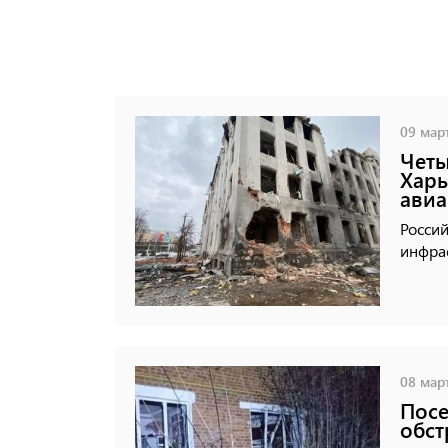
09 март
Четы
Харь
ави
Росси
инфрас
08 март
Посе
обст