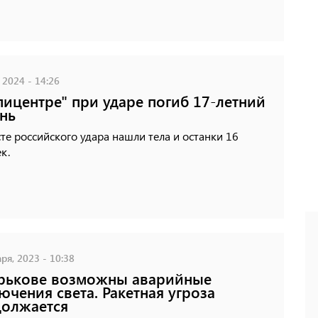
 2024 - 14:26
пицентре" при ударе погиб 17-летний
нь
те российского удара нашли тела и останки 16
к.
ря, 2023 - 10:38
рькове возможны аварийные
ючения света. Ракетная угроза
олжается