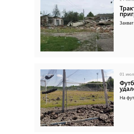
Трак
при
Захват
01 июля
Футб
удал
На фут