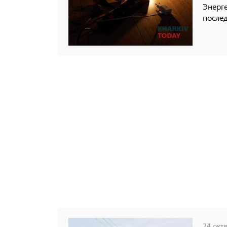
Энерг
послед
24 октя