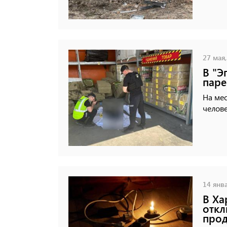
27 мая,
В "Э
паре
На мес
челове
14 янва
В Ха
откл
прод