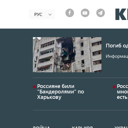
РУС
Погиб од
Информаци
Россияне били
Росс
"Бандеролями" по
мно
Харькову
ест