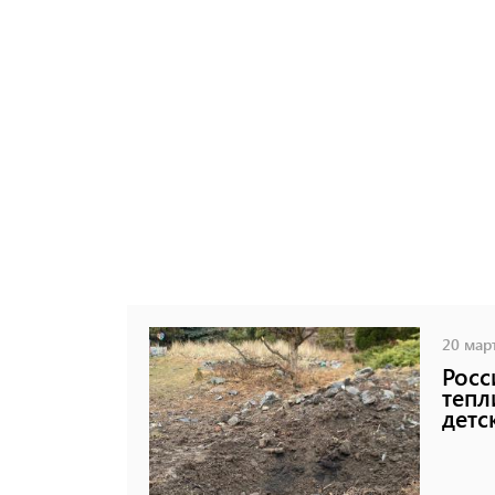
20 март
Росс
тепл
детс