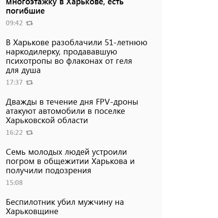
многоэтажку в Харькове, есть
погибшие
09:42
В Харькове разоблачили 51-летнюю
наркодилерку, продававшую
психотропы во флаконах от геля
для душа
17:37
Дважды в течение дня FPV-дроны
атакуют автомобили в поселке
Харьковской области
16:22
Семь молодых людей устроили
погром в общежитии Харькова и
получили подозрения
15:08
Беспилотник убил мужчину на
Харьковщине