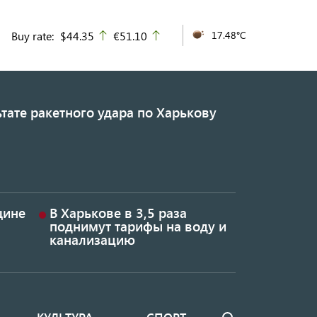
Buy rate:
$44.35
€51.10
17.48°C
up
up
тате ракетного удара по Харькову
щине
В Харькове в 3,5 раза
поднимут тарифы на воду и
канализацию