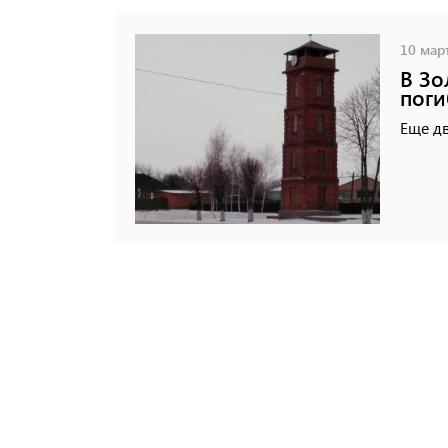
10 март
В Зо
пог
Еще д