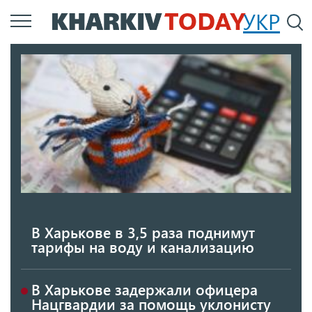
Перейти
УКР
По
к
основному
содержанию
В Харькове в 3,5 раза поднимут
тарифы на воду и канализацию
В Харькове задержали офицера
Нацгвардии за помощь уклонисту