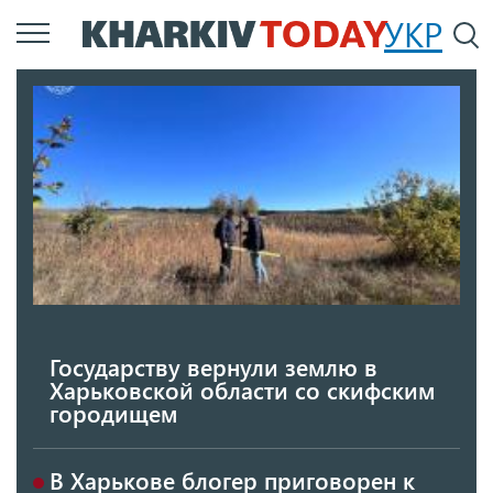
Перейти
УКР
По
к
основному
содержанию
Государству вернули землю в
Харьковской области со скифским
городищем
В Харькове блогер приговорен к