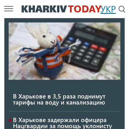
Перейти
УКР
По
к
основному
содержанию
В Харькове в 3,5 раза поднимут
тарифы на воду и канализацию
В Харькове задержали офицера
Нацгвардии за помощь уклонисту