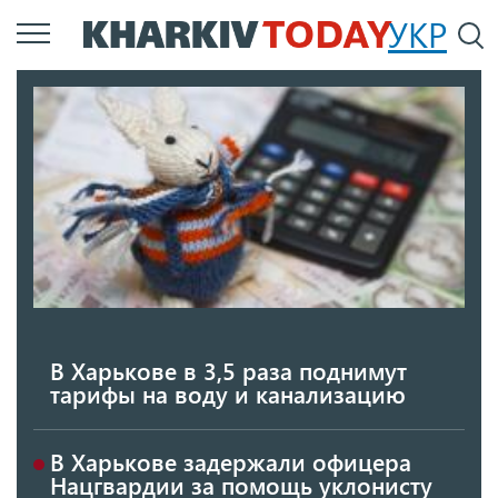
Перейти
УКР
По
к
основному
содержанию
В Харькове в 3,5 раза поднимут
тарифы на воду и канализацию
В Харькове задержали офицера
Нацгвардии за помощь уклонисту