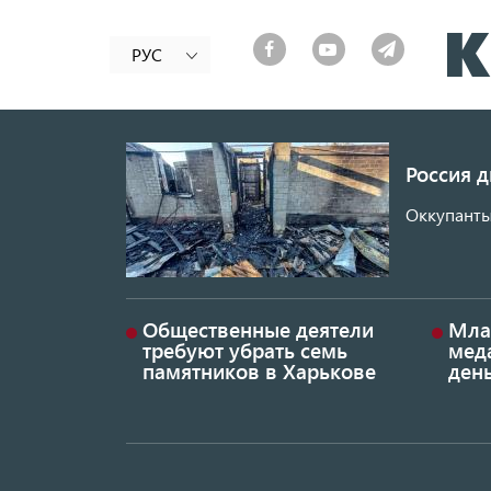
РУС
Россия 
Оккупанты
Общественные деятели
Мла
требуют убрать семь
меда
памятников в Харькове
ден