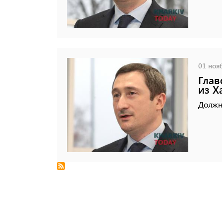
01 нояб
Глав
из Х
Должн