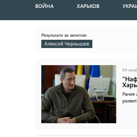
ВОЙНА
ХАРЬКОВ
УКРА
Основная
навигация
Результати за запитом:
Алексей Чернышев
04 нояб
"Наф
Харь
Ранее
развит