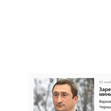
02 нояб
Заре
мин
Верхов
Черны