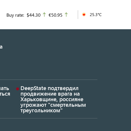
Buy rate:
$44.30
€50.95
25.3°C
up
up
а
ать
DeepState подтвердил
ться
продвижение врага на
Харьковщине, россияне
угрожают "смертельным
треугольником"