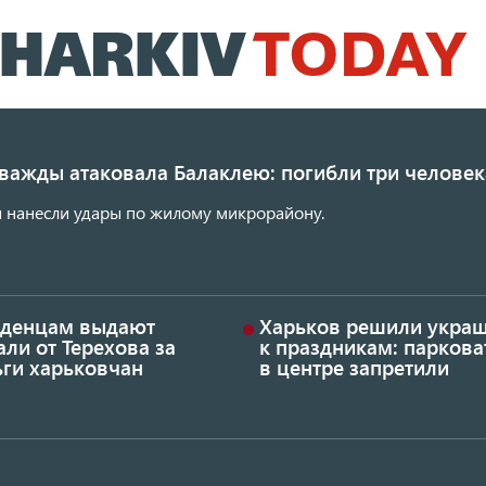
Перейти
к
основному
содержанию
дважды атаковала Балаклею: погибли три человек
 нанесли удары по жилому микрорайону.
денцам выдают
Харьков решили украш
ли от Терехова за
к праздникам: паркова
ьги харьковчан
в центре запретили