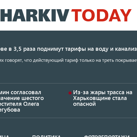
Перейти
к
основному
содержанию
ве в 3,5 раза поднимут тарифы на воду и канал
ях говорят, что действующий тариф только на треть покрывае
мин согласовал
Из-за жары трасса на
начение шестого
Харьковщине стала
стителя Олега
опасной
егубова