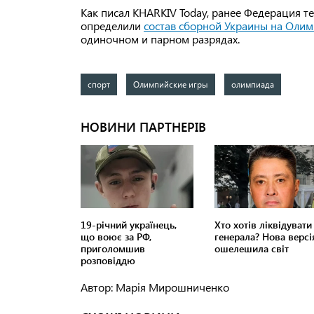
Как писал KHARKIV Today, ранее Федерация 
определили
состав сборной Украины на Оли
одиночном и парном разрядах.
спорт
Олимпийские игры
олимпиада
Автор: Марія Мирошниченко