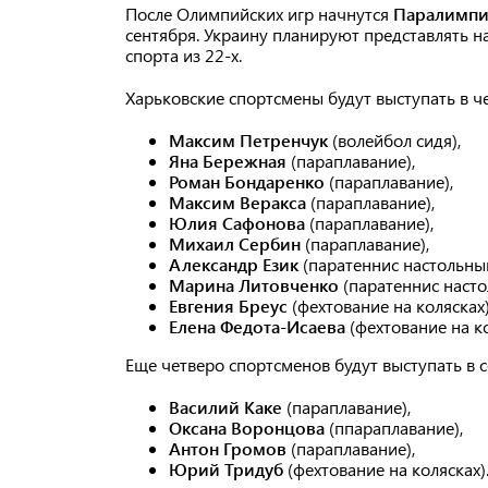
После Олимпийских игр начнутся
Паралимпи
сентября. Украину планируют представлять на
спорта из 22-х.
Харьковские спортсмены будут выступать в че
Максим Петренчук
(волейбол сидя),
Яна Бережная
(параплавание),
Роман Бондаренко
(параплавание),
Максим Веракса
(параплавание),
Юлия Сафонова
(параплавание),
Михаил Сербин
(параплавание),
Александр Език
(паратеннис настольный
Марина Литовченко
(паратеннис насто
Евгения Бреус
(фехтование на колясках)
Елена Федота-Исаева
(фехтование на ко
Еще четверо спортсменов будут выступать в 
Василий Каке
(параплавание),
Оксана Воронцова
(ппараплавание),
Антон Громов
(параплавание),
Юрий Тридуб
(фехтование на колясках)