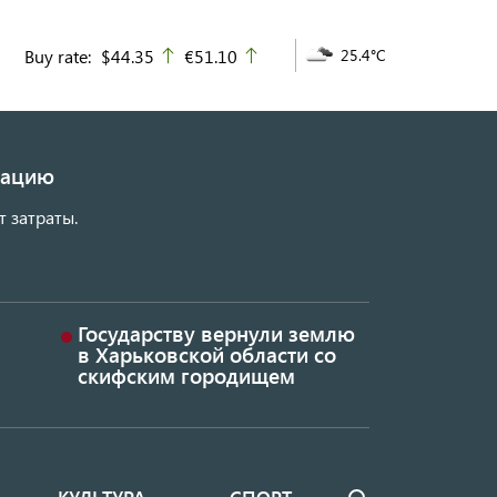
Buy rate:
$44.35
€51.10
25.4°C
up
up
изацию
т затраты.
Государству вернули землю
в Харьковской области со
скифским городищем