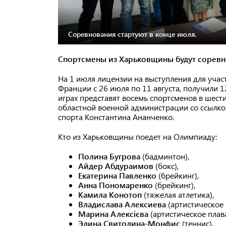
Соревнования стартуют в конце июля.
Спортсмены из Харьковщины будут соревно
На 1 июля лицензии на выступления для учас
Франции с 26 июля по 11 августа, получили 
играх представят восемь спортсменов в шест
областной военной администрации со ссылко
спорта Константина Ананченко.
Кто из Харьковщины поедет на Олимпиаду:
Полина Бугрова
(бадминтон),
Айдер Абдураимов
(бокс),
Екатерина Павленко
(брейкинг),
Анна Пономаренко
(брейкинг),
Камила Конотоп
(тяжелая атлетика),
Владислава Алексиева
(артистическое 
Марина Алексієва
(артистическое плав
Элина Свитолина-Монфис
(теннис).