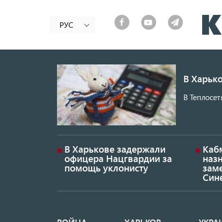
РУС
В Харько
В Теплосет
В Харькове задержали
Каб
офицера Нацгвардии за
наз
помощь уклонисту
заме
Син