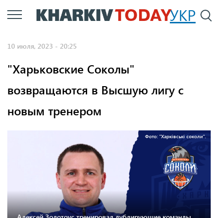
Перейти
УКР
По
к
основному
10 июля, 2023 - 20:25
содержанию
"Харьковские Соколы"
возвращаются в Высшую лигу с
новым тренером
Фото: "Харківські соколи".
Алексей Золотоус тренировал дублирующие команды