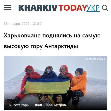
Перейти
УКР
По
к
основному
18 января, 2022 - 21:30
содержанию
Харьковчане поднялись на самую
высокую гору Антарктиды
Фото: Alpomania
Высота горы — почти 5000 метров.