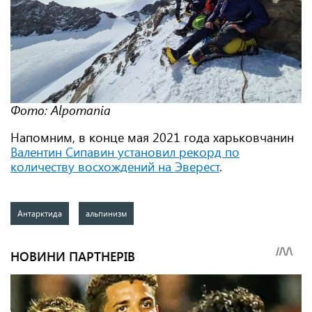
Фото: Alpomania
Напомним, в конце мая 2021 года харьковчанин
Валентин Сипавин установил рекорд по
количеству восхождений на Эверест
.
Антарктида
альпинизм