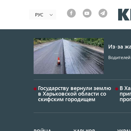
РУС
Из-за ж
Водителей 
Государству вернули землю
В Х
в Харьковской области со
приг
скифским городищем
проп