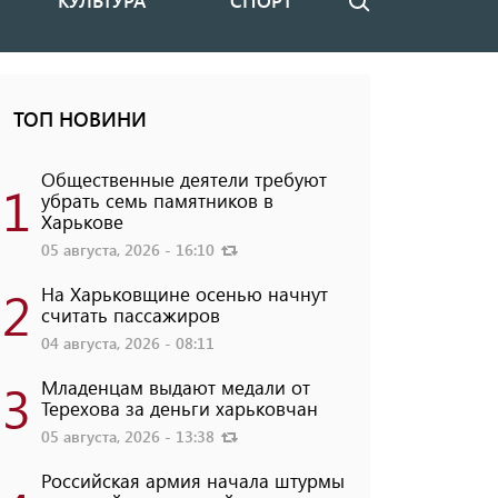
КУЛЬТУРА
СПОРТ
Поиск
ТОП НОВИНИ
Общественные деятели требуют
1
убрать семь памятников в
Харькове
05 августа, 2026 - 16:10
2
На Харьковщине осенью начнут
считать пассажиров
04 августа, 2026 - 08:11
3
Младенцам выдают медали от
Терехова за деньги харьковчан
05 августа, 2026 - 13:38
Российская армия начала штурмы