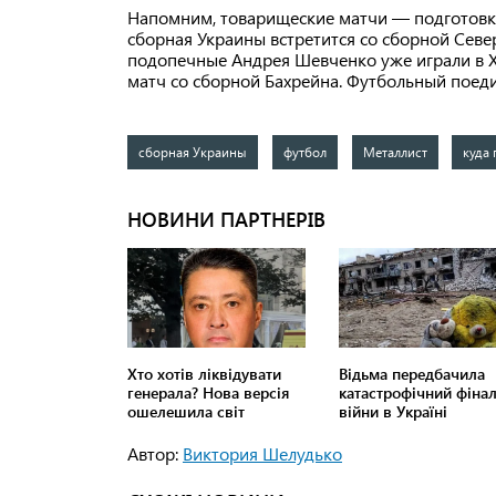
Напомним, товарищеские матчи — подготовка
сборная Украины встретится со сборной Севе
подопечные Андрея Шевченко уже играли в Х
матч со сборной Бахрейна. Футбольный пое
сборная Украины
футбол
Металлист
куда
Автор:
Виктория Шелудько