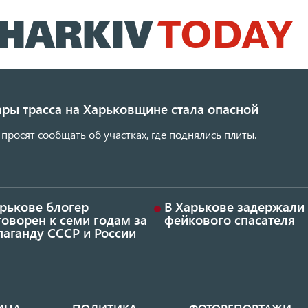
Перейти
к
основному
содержанию
ары трасса на Харьковщине стала опасной
просят сообщать об участках, где поднялись плиты.
арькове блогер
В Харькове задержали
оворен к семи годам за
фейкового спасателя
аганду СССР и России