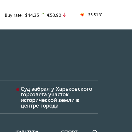
Buy rate:
$44.35
€50.90
35.51°C
up
down
Суд забрал у Харьковского
горсовета участок
исторической земли в
центре города