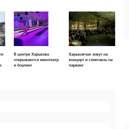
ти
В центре Харькова
Харьковчан зовут на
открываются кинотеатр
концерт и спектакль на
е
и боулинг
паркинг