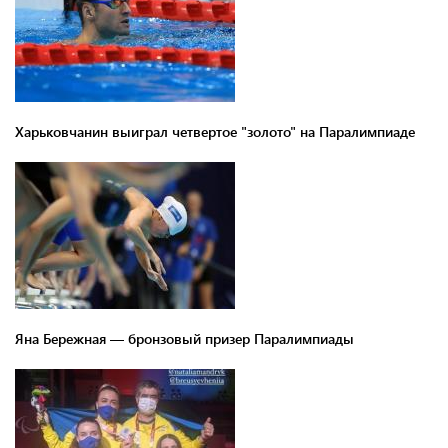
Харьковчанин выиграл четвертое "золото" на Паралимпиаде
Яна Бережная — бронзовый призер Паралимпиады