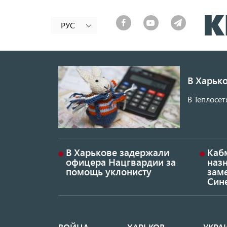
РУС
В Харько
В Теплосет
В Харькове задержали
Каб
офицера Нацгвардии за
наз
помощь уклонисту
заме
Син