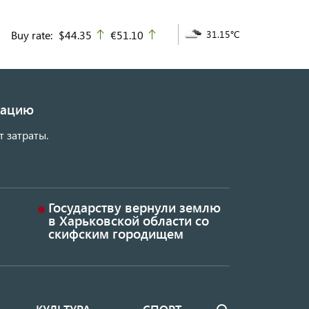
Buy rate:
$44.35
€51.10
31.15°C
up
up
изацию
т затраты.
Государству вернули землю
в Харьковской области со
скифским городищем