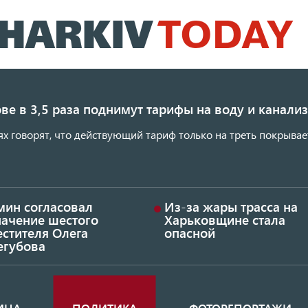
Перейти
к
основному
содержанию
ве в 3,5 раза поднимут тарифы на воду и канал
ях говорят, что действующий тариф только на треть покрывае
мин согласовал
Из-за жары трасса на
начение шестого
Харьковщине стала
стителя Олега
опасной
егубова