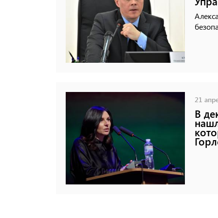
Упра
Алекс
безопа
21 апре
В де
нашл
кото
Горл