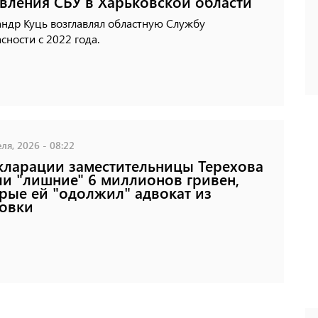
вления СБУ в Харьковской области
андр Куць возглавлял областную Службу
сности с 2022 года.
ля, 2026 - 08:22
кларации заместительницы Терехова
и "лишние" 6 миллионов гривен,
рые ей "одолжил" адвокат из
овки