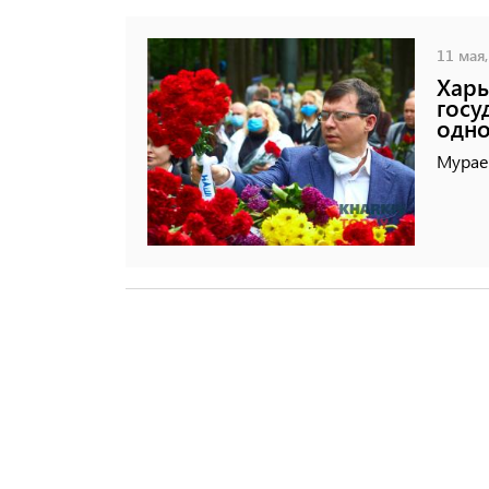
11 мая,
Харь
госу
одно
Мураев