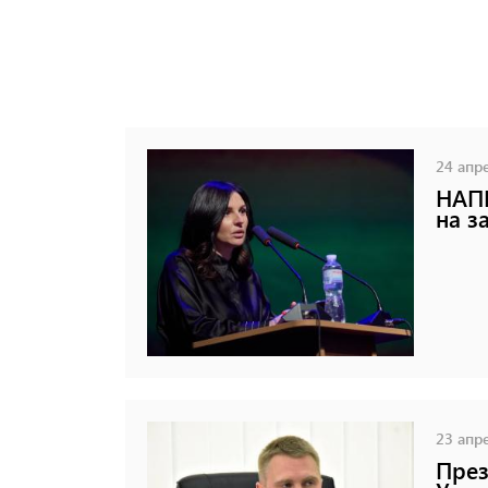
24 апре
НАПК
на з
23 апре
През