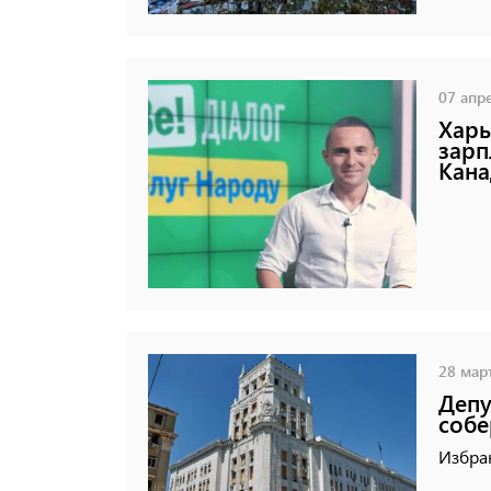
07 апре
Харь
зарп
Кана
28 март
Депу
собе
Избран