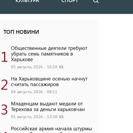
КУЛЬТУРА
СПОРТ
Поиск
ТОП НОВИНИ
Общественные деятели требуют
1
убрать семь памятников в
Харькове
05 августа, 2026 - 16:10
2
На Харьковщине осенью начнут
считать пассажиров
04 августа, 2026 - 08:11
3
Младенцам выдают медали от
Терехова за деньги харьковчан
05 августа, 2026 - 13:38
Российская армия начала штурмы