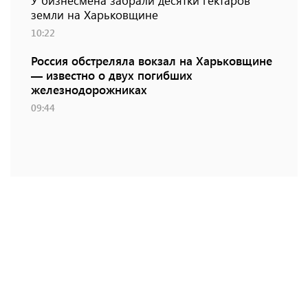
У бизнесмена забрали десятки гектаров
земли на Харьковщине
10:22
Россия обстреляла вокзал на Харьковщине
— известно о двух погибших
железнодорожниках
09:44