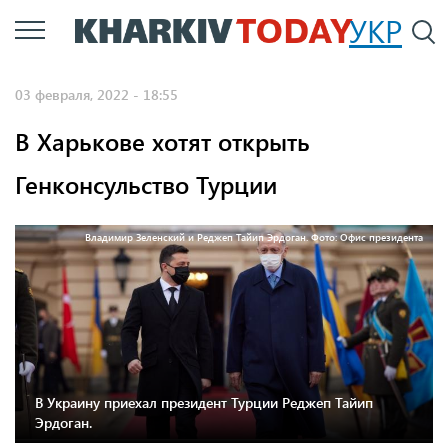
Перейти
УКР
По
к
основному
03 февраля, 2022 - 18:55
содержанию
В Харькове хотят открыть
Генконсульство Турции
Владимир Зеленский и Реджеп Тайип Эрдоган. Фото: Офис президента
В Украину приехал президент Турции Реджеп Тайип
Эрдоган.