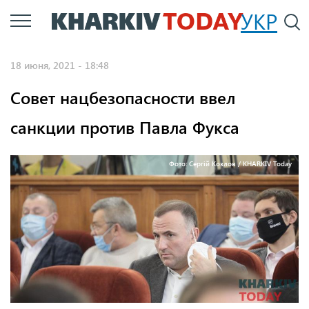
Перейти
УКР
По
к
основному
18 июня, 2021 - 18:48
содержанию
Совет нацбезопасности ввел
санкции против Павла Фукса
Фото: Сергій Козлов / KHARKIV Today