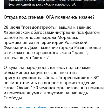
флагом одной из российских народностей.
Откуда под стенами ОГА появились эрзяне?
28 июля "псевдопатриоты" вышли к зданию
Харьковской облгосадминистрации под флагом
одного из этносов народа Мордовы,
проживающих на территории Российской
Федерации. Даже название города Рязань пошла
от искаженного эрзянского слова "эриця",
означающего "житель".
Откуда эта народность взялась под стенами
обладминистрации, неясно: никто из
присутствующих на сборах "коренных жителей"
не смог ответить на вопрос о происхождении
флага. Около 150 человек организованно пришли
и приехали двумя автобусами на площадь
Свободы.
Вот так
выглядит флаг
тех самых эрзян, которые