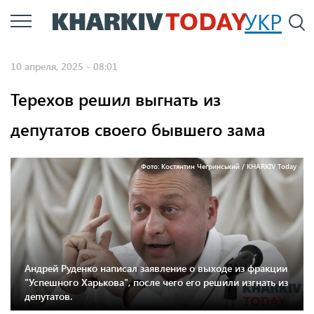
Перейти
УКР
По
к
основному
10 апреля, 2025 - 08:01
содержанию
Терехов решил выгнать из
депутатов своего бывшего зама
Фото: Костянтин Чегринський / KHARKIV Today
Андрей Руденко написал заявление о выходе из фракции
"Успешного Харькова", после чего его решили изгнать из
депутатов.