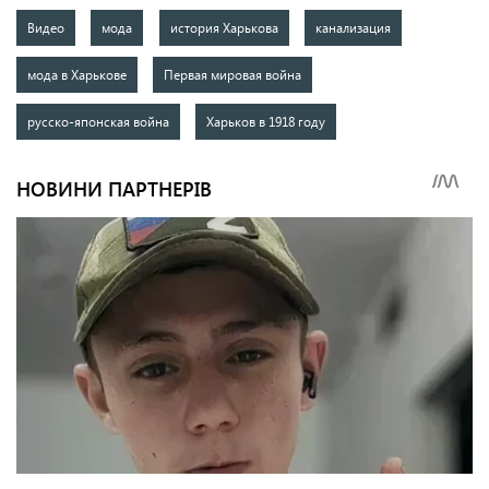
Видео
мода
история Харькова
канализация
мода в Харькове
Первая мировая война
русско-японская война
Харьков в 1918 году