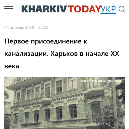
Перейти
УКР
По
к
основному
04 апреля, 2019 - 23:25
содержанию
Первое присоединение к
канализации. Харьков в начале XX
века
Фото из открытых источников