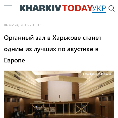
Перейти
УКР
По
к
основному
06 июня, 2016 - 15:13
содержанию
Органный зал в Харькове станет
одним из лучших по акустике в
Европе
Фото: kharkivoda.gov.ua