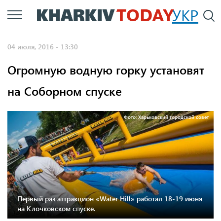
Перейти
УКР
По
к
основному
04 июля, 2016 - 13:30
содержанию
Огромную водную горку установят
на Соборном спуске
Фото: Харьковский городской совет
Первый раз аттракцион «Water Hill» работал 18-19 июня
на Клочковском спуске.