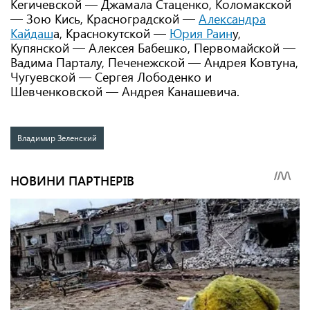
Кегичевской — Джамала Стаценко, Коломакской
— Зою Кись, Красноградской —
Александра
Кайдаш
а, Краснокутской —
Юрия Раин
у,
Купянской — Алексея Бабешко, Первомайской —
Вадима Парталу, Печенежской — Андрея Ковтуна,
Чугуевской — Сергея Лободенко и
Шевченковской — Андрея Канашевича.
Владимир Зеленский