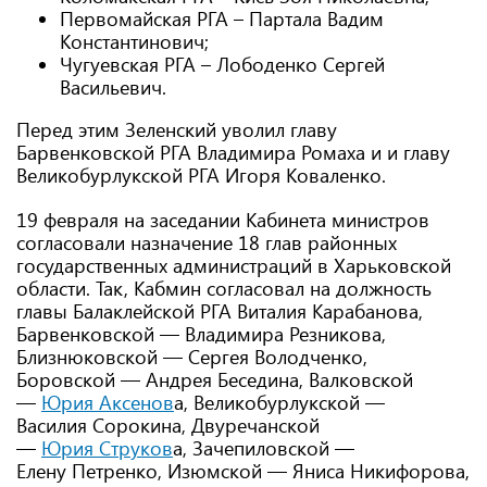
Первомайская РГА – Партала Вадим
Константинович;
Чугуевская РГА – Лободенко Сергей
Васильевич.
Перед этим Зеленский уволил главу
Барвенковской РГА Владимира Ромаха и и главу
Великобурлукской РГА Игоря Коваленко.
19 февраля на заседании Кабинета министров
согласовали назначение 18 глав районных
государственных администраций в Харьковской
области. Так, Кабмин согласовал на должность
главы Балаклейской РГА Виталия Карабанова,
Барвенковской — Владимира Резникова,
Близнюковской — Сергея Володченко,
Боровской — Андрея Беседина, Валковской
—
Юрия Аксенов
а, Великобурлукской —
Василия Сорокина, Двуречанской
—
Юрия Струков
а, Зачепиловской —
Елену Петренко, Изюмской — Яниса Никифорова,