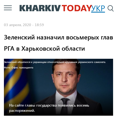
Перейти
УКР
По
к
основному
03 апреля, 2020 - 18:59
содержанию
Зеленский назначил восьмерых глав
РГА в Харьковской области
Зеленский обратился к украинцам относительно крушения украинского самолета.
Фото: Офис президента
На сайте главы государства появились восемь
распоряжений.