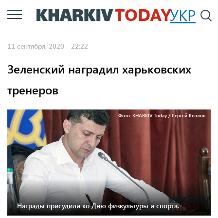
Перейти
УКР
По
к
основному
11 сентября, 2020 - 22:22
содержанию
Зеленский наградил харьковских
тренеров
Фото: KHARKIV Today / Сергей Козлов
Награды присудили ко Дню физкультуры и спорта.