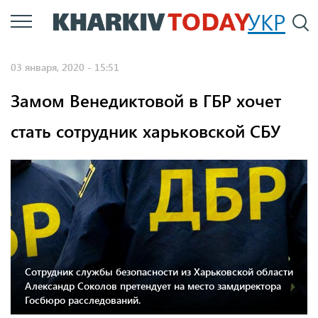
Перейти
УКР
По
к
основному
03 января, 2020 - 15:51
содержанию
Замом Венедиктовой в ГБР хочет
стать сотрудник харьковской СБУ
Сотрудник службы безопасности из Харьковской области
Александр Соколов претендует на место замдиректора
Госбюро расследований.