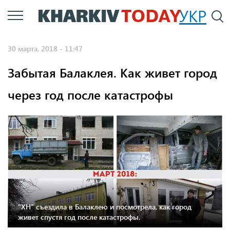
Перейти
УКР
По
к
основному
30 марта, 2018 - 11:47
содержанию
Забытая Балаклея. Как живет город
через год после катастрофы
"ХН" съездила в Балаклею и посмотрела, как город
живет спустя год после катастрофы.