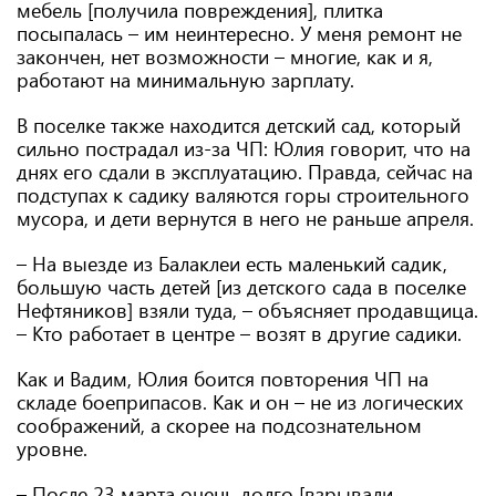
мебель [получила повреждения], плитка
посыпалась – им неинтересно. У меня ремонт не
закончен, нет возможности – многие, как и я,
работают на минимальную зарплату.
В поселке также находится детский сад, который
сильно пострадал из-за ЧП: Юлия говорит, что на
днях его сдали в эксплуатацию. Правда, сейчас на
подступах к садику валяются горы строительного
мусора, и дети вернутся в него не раньше апреля.
– На выезде из Балаклеи есть маленький садик,
большую часть детей [из детского сада в поселке
Нефтяников] взяли туда, – объясняет продавщица.
– Кто работает в центре – возят в другие садики.
Как и Вадим, Юлия боится повторения ЧП на
складе боеприпасов. Как и он – не из логических
соображений, а скорее на подсознательном
уровне.
– После 23 марта очень долго [взрывали