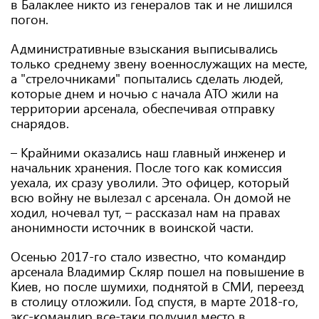
в Балаклее никто из генералов так и не лишился
погон.
Административные взыскания выписывались
только среднему звену военнослужащих на месте,
а "стрелочниками" попытались сделать людей,
которые днем и ночью с начала АТО жили на
территории арсенала, обеспечивая отправку
снарядов.
– Крайними оказались наш главный инженер и
начальник хранения. После того как комиссия
уехала, их сразу уволили. Это офицер, который
всю войну не вылезал с арсенала. Он домой не
ходил, ночевал тут, – рассказал нам на правах
анонимности источник в воинской части.
Осенью 2017-го стало известно, что командир
арсенала Владимир Скляр пошел на повышение в
Киев, но после шумихи, поднятой в СМИ, переезд
в столицу отложили. Год спустя, в марте 2018-го,
экс-командир все-таки получил место в